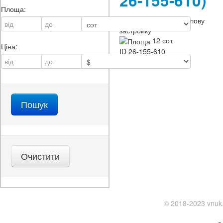
26-155-610)
Площа:
Призначення:
під житлову
застройку
12 сот
Ціна:
ID
26-155-610
© 2018-2023 vnuk.