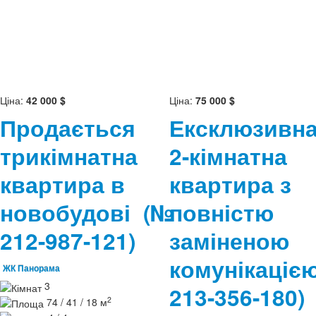
Ціна:
42 000 $
Ціна:
75 000 $
Продається
Ексклюзивн
трикімнатна
2-кімнатна
квартира в
квартира з
новобудові
(№
повністю
212-987-121)
заміненою
комунікаці
ЖК Панорама
3
213-356-180)
2
74 / 41 / 18 м