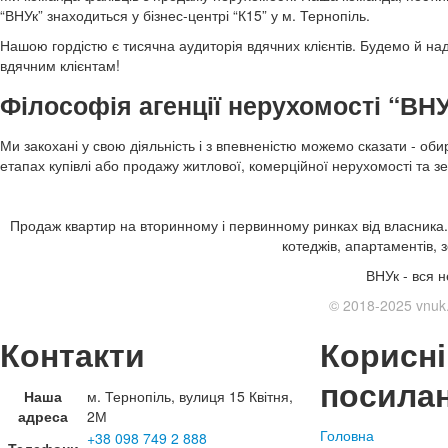
“ВНУк” знаходиться у бізнес-центрі “К15” у м. Тернопіль.
Нашою гордістю є тисячна аудиторія вдячних клієнтів. Будемо й н
вдячним клієнтам!
Філософія агенції нерухомості “ВН
Ми закохані у свою діяльність і з впевненістю можемо сказати - об
етапах купівлі або продажу житлової, комерційної нерухомості та з
Продаж квартир на вторинному і первинному ринках від власника.
котеджів, апартаментів, 
ВНУк - вся н
© 2018-2025 vnuk.
Контакти
Корисні
посила
Наша
м. Тернопіль, вулиця 15 Квітня,
адреса
2М
Головна
+38 098 749 2 888