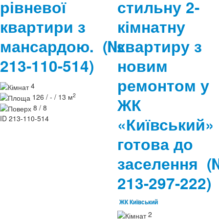
рівневої
стильну 2-
квартири з
кімнатну
мансардою.
(№
квартиру з
213-110-514)
новим
ремонтом у
4
2
126 / - / 13 м
ЖК
8 / 8
ID
213-110-514
«Київський»
готова до
заселення
(
213-297-222)
ЖК Київський
2