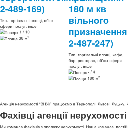
2-489-169)
180 м кв
вільного
Тип:
торгівельні площі, об'єкт
сфери послуг, інше
призначенн
1 / 10
2
38 м
2-487-247)
Тип:
торгівельні площі, кафе,
бар, ресторан, об'єкт сфери
послуг, інше
- / 4
2
180 м
Агенція нерухомості “ВНУк” працюємо в Тернополі, Львові, Луцьку, 
Фахівці агенції нерухомост
Ми команда фахівців з продажу нерухомості. Наша команда, постійн