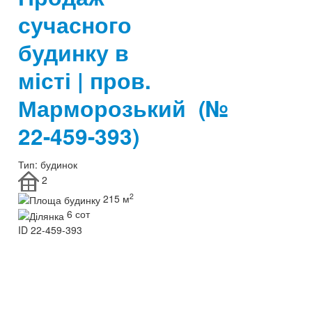
сучасного
будинку в
місті | пров.
Марморозький
(№
22-459-393)
Тип:
будинок
2
2
215 м
6 сот
ID
22-459-393