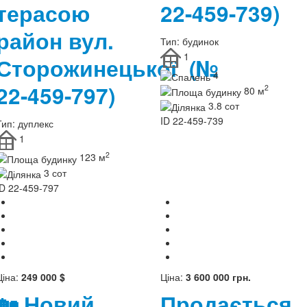
терасою
22-459-739)
район вул.
Тип:
будинок
1
Сторожинецької
(№
4
22-459-797)
2
80 м
3.8 сот
ID
22-459-739
Тип:
дуплекс
1
2
123 м
3 сот
ID
22-459-797
Ціна:
249 000 $
Ціна:
3 600 000 грн.
🏡 Новий
Продається