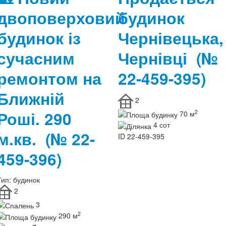
двоповерховий
будинок
будинок із
Чернівецька,
сучасним
Чернівці
(№
ремонтом на
22-459-395)
Ближній
2
Роші. 290
2
70 м
4 сот
м.кв.
(№ 22-
ID
22-459-395
459-396)
Тип:
будинок
2
3
2
290 м