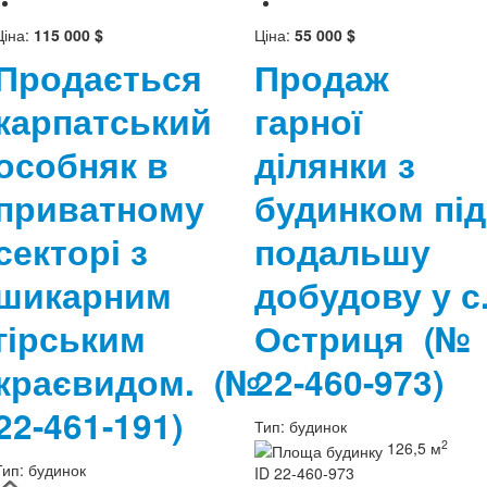
Ціна:
115 000 $
Ціна:
55 000 $
Продається
Продаж
карпатський
гарної
особняк в
ділянки з
приватному
будинком під
секторі з
подальшу
шикарним
добудову у с
гірським
Остриця
(№
краєвидом.
(№
22-460-973)
22-461-191)
Тип:
будинок
2
126,5 м
Тип:
будинок
ID
22-460-973