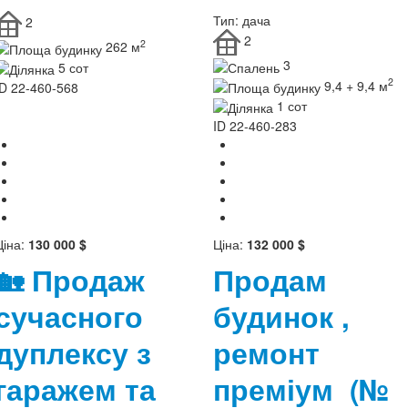
Тип:
дача
2
2
2
262 м
3
5 сот
2
9,4 + 9,4 м
ID
22-460-568
1 сот
ID
22-460-283
Ціна:
130 000 $
Ціна:
132 000 $
🏡 Продаж
Продам
сучасного
будинок ,
дуплексу з
ремонт
гаражем та
преміум
(№