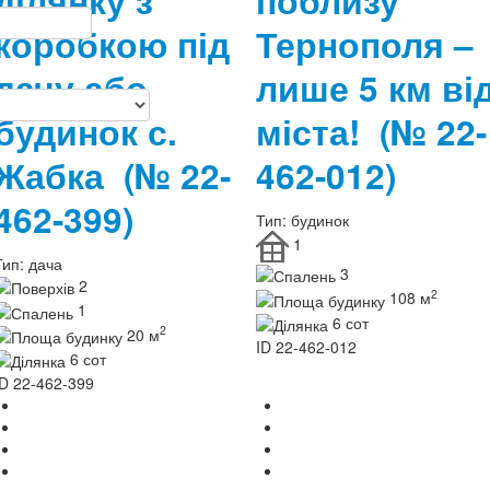
ділянку з
поблизу
коробкою під
Тернополя –
дачу або
лише 5 км ві
будинок с.
міста!
(№ 22-
Жабка
(№ 22-
462-012)
462-399)
Тип:
будинок
1
Тип:
дача
3
2
2
108 м
1
6 сот
2
20 м
ID
22-462-012
6 сот
ID
22-462-399