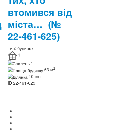
тих, хто
втомився від
д
міста…
(№
22-461-625)
Тип:
будинок
1
1
2
63 м
10 сот
ID
22-461-625