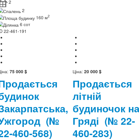
2
2
2
160 м
6 сот
ID
22-461-191
Ціна:
75 000 $
Ціна:
20 000 $
Продається
Продається
будинок
літній
Закарпатська,
будиночок н
Ужгород
(№
Гряді
(№ 22-
22-460-568)
460-283)