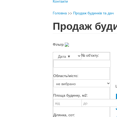
Контакти
Головна
>>
Продаж будинків та дач
Продаж буди
Фільтр
№ об'єкту:
Область/місто:
Площа будинку, м2:
Ділянка, сот: