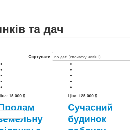
нків та дач
Сортувати
Ціна:
15 000 $
Ціна:
125 000 $
Продам
Сучасний
земельну
будинок