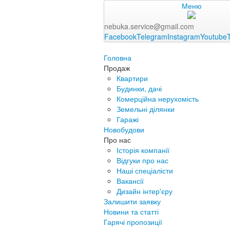
Меню
nebuka.service@gmail.com
Facebook
Telegram
Instagram
Youtube
Головна
Продаж
Квартири
Будинки, дачі
Комерційна нерухомість
Земельні ділянки
Гаражі
Новобудови
Про нас
Історія компанії
Відгуки про нас
Наші спеціалісти
Вакансії
Дизайн інтер'єру
Залишити заявку
Новини та статті
Гарячі пропозиції