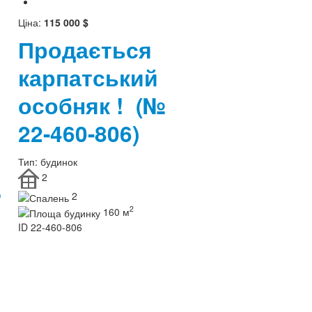
Ціна:
115 000 $
Продається
карпатський
особняк !
(№
22-460-806)
Тип:
будинок
2
.
2
2
160 м
ID
22-460-806