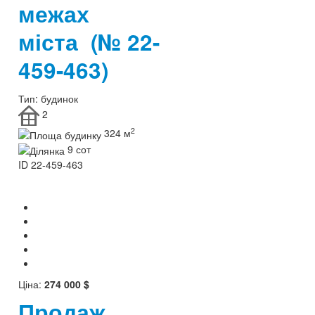
межах
міста
(№ 22-
459-463)
Тип:
будинок
2
2
324 м
9 сот
ID
22-459-463
Ціна:
274 000 $
Продаж