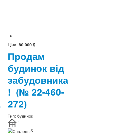
Ціна:
80 000 $
Продам
будинок від
забудовника
!
(№ 22-460-
а
272)
Тип:
будинок
1
3