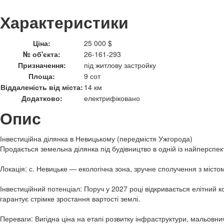
Характеристики
Ціна:
25 000 $
№ об'єкта:
26-161-293
Призначення:
під житлову застройку
Площа:
9 сот
Віддаленість від міста:
14 км
Додатково:
електрифіковано
Опис
Інвестиційна ділянка в Невицькому (передмістя Ужгорода)
Продається земельна ділянка під будівництво в одній із найперспек
Локація: с. Невицьке — екологічна зона, зручне сполучення з місто
Інвестиційний потенціал: Поруч у 2027 році відкривається елітний 
гарантує стрімке зростання вартості землі.
Переваги: Вигідна ціна на етапі розвитку інфраструктури, мальовн