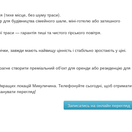
я (тихе місце, без шуму траси).
р для будівництва сімейного шале, міні-готелю або затишного
ої траси — гарантія тиші та чистого гірського повітря.
ічки, завжди мають найвищу цінність і стабільно зростають у ціні.
 прагне створити преміальний об'єкт для оренди або резиденцію для
айкращих локацій Микуличина. Телефонуйте сьогодні, щоб отримати
ланувати перегляд!