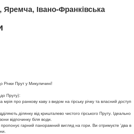
 Яремча, Івано-Франківська
и
 Річки Прут у Микуличині!
 до Пруту):
а мрія про ранкову каву з видом на гірську річку та власний доступ
ідділяють ділянку від кришталево чистого гірського Пруту. Ідеально
 зони відпочинку біля води.
ка пропонує гарний панорамний вигляд на гори. Ви отримуєте 'два в
ни.