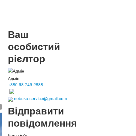
Ваш
особистий
рієлтор
Адмін
+380 98 749 2888
nebuka.service@gmail.com
Відправити
$
повідомлення
Ваше ім'я