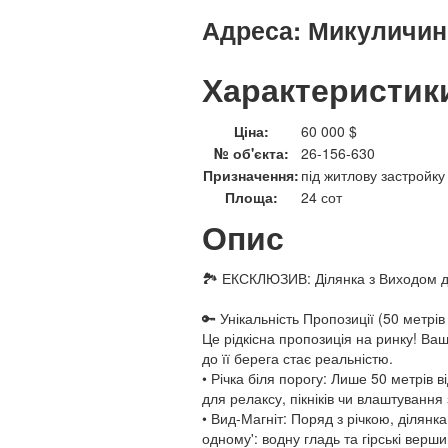
Адреса:
Микуличин,
Характеристик
Ціна:
60 000 $
№ об'єкта:
26-156-630
Призначення:
під житлову застройку
Площа:
24 сот
Опис
🏞️ ЕКСКЛЮЗИВ: Ділянка з Виходом до
🔑 Унікальність Пропозиції (50 метрів
Це рідкісна пропозиція на ринку! Ваш
до її берега стає реальністю.
• Річка біля порогу: Лише 50 метрів в
для релаксу, пікніків чи влаштування
• Вид-Магніт: Поряд з річкою, ділян
одному': водну гладь та гірські верши