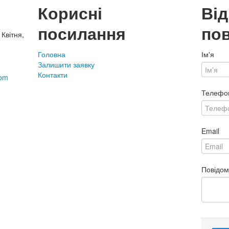
Корисні
Ві
посилання
по
 Квітня,
Головна
Ім'я
Залишити заявку
Контакти
com
Телефо
Email
Повідо