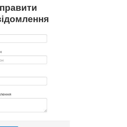
дправити
відомлення
н
млення