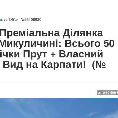
ок
>>
Об'єкт №26156630
Преміальна Ділянка
 Микуличині: Всього 50
ічки Прут + Власний
 Вид на Карпати!
(№
60 000 
Ціна: