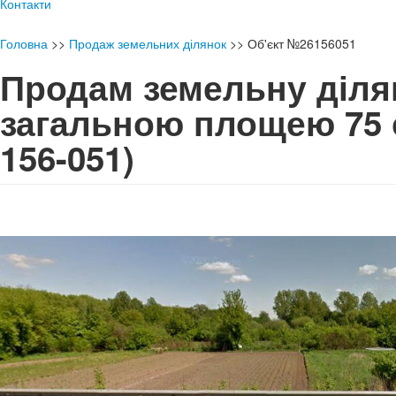
Контакти
Головна
>>
Продаж земельних ділянок
>>
Об'єкт №26156051
Продам земельну діля
загальною площею 75
156-051)