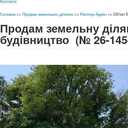
Контакти
Головна
>>
Продаж земельних ділянок
>>
Ріелтор Адмін
>>
Об'єкт
Продам земельну діля
будівництво
(№ 26-145