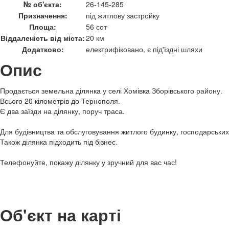
№ об'єкта:
26-145-285
Призначення:
під житлову застройку
Площа:
56 сот
Віддаленість від міста:
20 км
Додатково:
електрифіковано, є під'їздні шляхи
Опис
Продається земельна ділянка у селі Хомівка Зборівського району.
Всього 20 кілометрів до Тернополя.
Є два заїзди на ділянку, поруч траса.
Для будівництва та обслуговування житлого будинку, господарських 
Також ділянка підходить під бізнес.
Телефонуйте, покажу ділянку у зручний для вас час!
Об'єкт на карті