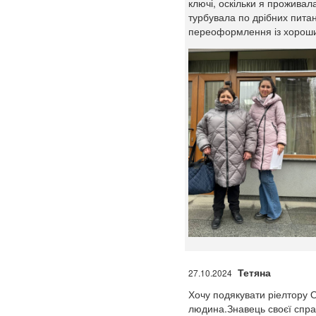
ключі, оскільки я проживал
турбувала по дрібних пита
переоформлення із хорошим
Тетяна
27.10.2024
Хочу подякувати ріелтору О
людина.Знавець своєї справ