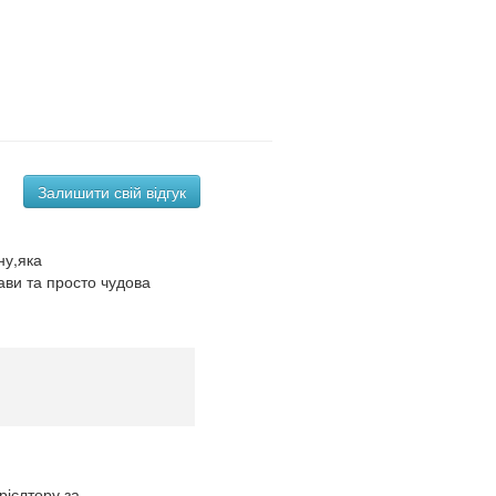
Залишити свій відгук
ну,яка
ави та просто чудова
рієлтору,за