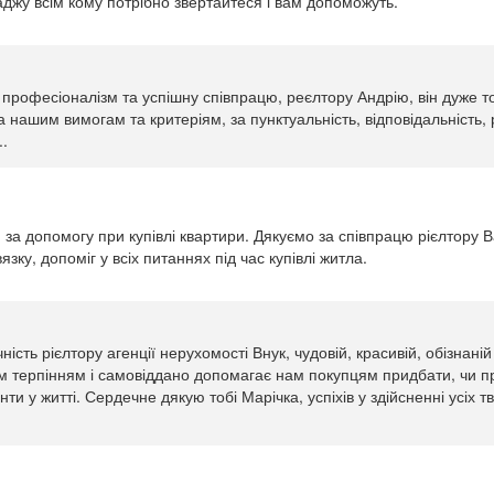
аджу всім кому потрібно звертайтеся і вам допоможуть.
професіоналізм та успішну співпрацю, реєлтору Андрію, він дуже то
а нашим вимогам та критеріям, за пунктуальність, відповідальність, 
..
' за допомогу при купівлі квартири. Дякуємо за співпрацю рієлтору 
зку, допоміг у всіх питаннях під час купівлі житла.
ість рієлтору агенції нерухомості Внук, чудовій, красивій, обізнаній 
м терпінням і самовіддано допомагає нам покупцям придбати, чи п
ти у житті. Сердечне дякую тобі Марічка, успіхів у здійсненні усіх тво