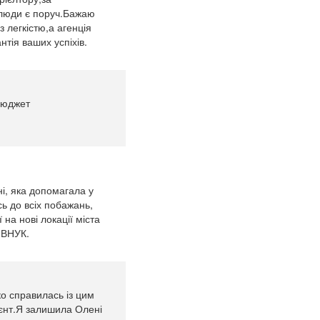
і люди є поруч.Бажаю
з легкістю,а агенція
тія ваших успіхів.
 бюджет
і, яка допомагала у
сь до всіх побажань,
на нові локації міста
 ВНУК.
о справилась із цим
ієнт.Я залишила Олені