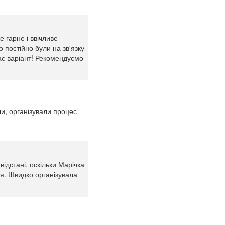
е гарне і ввічливе
 постійно були на зв'язку
ас варіант! Рекомендуємо
и, організували процес
ідстані, оскільки Марічка
ня. Швидко організувала