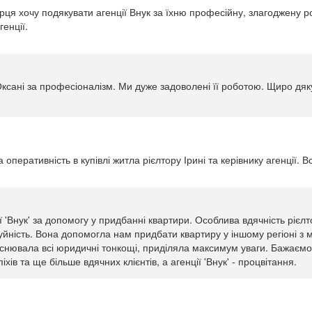
рця хочу подякувати агенції Внук за їхню професійну, злагоджену р
енції.
Оксані за професіоналізм. Ми дуже задоволені її роботою. Щиро дяк
оперативність в купівлі житла рієлтору Ірині та керівнику агенції. В
 'Внук' за допомогу у придбанні квартири. Особлива вдячність рієлто
уйність. Вона допомогла нам придбати квартиру у іншому регіоні з 
яснювала всі юридичні тонкощі, приділяла максимум уваги. Бажаємо ц
хів та ще більше вдячних клієнтів, а агенції 'Внук' - процвітання.