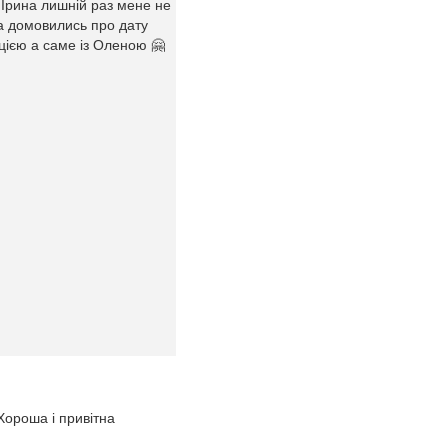
с Ірина лишній раз мене не
та домовились про дату
цією а саме із Оленою 🤗
.Хороша і привітна