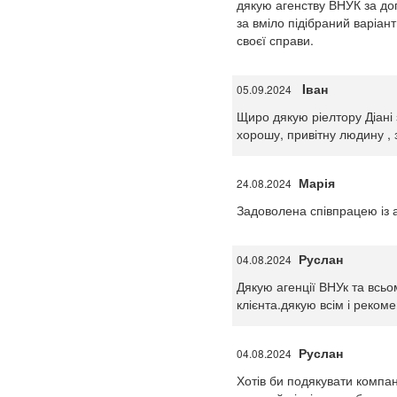
дякую агенству ВНУК за доп
за вміло підібраний варіа
своєї справи.
Iван
05.09.2024
Щиро дякую ріелтору Діані 
хорошу, привітну людину , 
Марія
24.08.2024
Задоволена співпрацею із аг
Руслан
04.08.2024
Дякую агенції ВНУк та всь
клієнта.дякую всім і реком
Руслан
04.08.2024
Хотів би подякувати компан