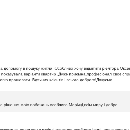
и
а допомогу в пошуку житла .Особливо хочу відмітити ріелтора Окса
 показувала варіанти квартир .Дуже приємна,професіонал своє спр
гко працювати .Вдячних клієнтів і всього доброго!Дякуємо .
ке рішення моїх побажань особливо Марічці,всім миру і добра
кувати за допомогу в купівлі квартири особисто Ірині, прекрасному 