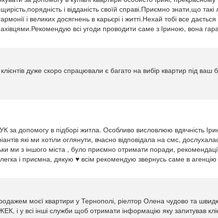
 щирість,порядність і відданість своїй справі.Приємно знати,що так
рмонії і великих досягнень в карьєрі і житті.Нехай тобі все дається 
хівцями.Рекомендую всі угоди проводити саме з Іриною, вона гаран
клієнтів дуже скоро спрацювали є багато на вибір квартир під ваш
УК за допомогу в підборі житла. Особливо висловлюю вдячність Ірин
іантів які ми хотіли оглянути, вчасно відповідала на смс, дослухала
ьки ми з іншого міста , було приємно отримати поради, рекомендації 
 легка і приємна, дякую ♥ всім рекомендую звернусь саме в агенцію
продажем моєї квартири у Тернополі, ріелтор Олена чудово та швидк
ЕК, і у всі інші служби щоб отримати інформацію яку запитував кл