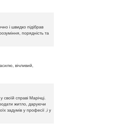
чно і швидко підібрав
розуміння, порядність та
Василю, вічливий,
у своїй справі Марічці.
родати житло, даруючи
їх задумів у професії ,і у