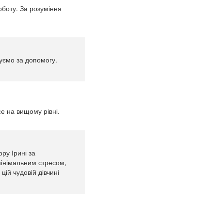
оботу. За розуміння
уємо за допомогу.
се на вищому рівні.
ру Ірині за
мінімальним стресом,
ій чудовій дівчині