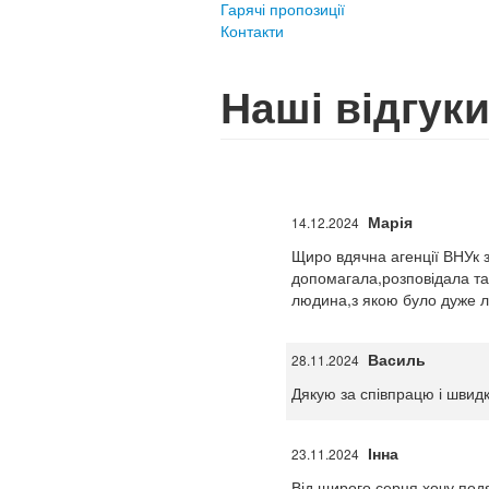
Гарячі пропозиції
Контакти
Наші відгук
Марія
14.12.2024
Щиро вдячна агенції ВНУк з
допомагала,розповідала та
людина,з якою було дуже ле
Василь
28.11.2024
Дякую за співпрацю і швид
Інна
23.11.2024
Від щирого серця хочу подя