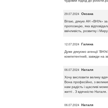
чудовий підхід до роботи.р
Оксана
29.07.2024
Вітаю, дякую АН «ВНУк» за 
пропозицію, яка відповідал
ввічливість, розвитку і Миру
Галина
12.07.2024
Дуже дякуємо агенції 'ВНУк
компетентний, завжди на звя
Наталя
06.07.2024
Хочу висловити велику вдячн
Вона професійно, з велики
нам радість і щасливі момен
житті . З вдячністю Наталя.
Наталя
06.07.2024