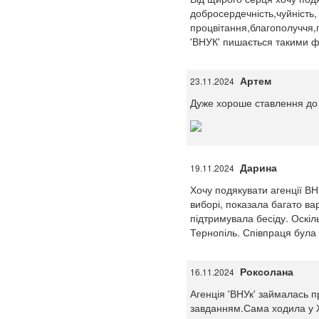
добросердечність,чуйність,
процвітання,благополуччя,га
'ВНУК' пишається такими фа
Артем
23.11.2024
Дуже хороше ставлення до 
Дарина
19.11.2024
Хочу подякувати агенції ВН
виборі, показала багато вар
підтримувала бесіду. Оскіл
Тернопіль. Співпраця була
Роксолана
16.11.2024
Агенція 'ВНУк' займалась 
завданням.Сама ходила у Ж