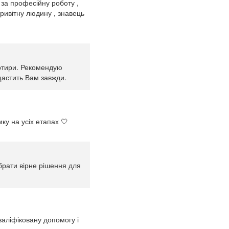
 за професійну роботу ,
ривітну людину , знавець
артири. Рекомендую
 щастить Вам завжди.
ку на усіх етапах 🤍
брати вірне рішення для
валіфіковану допомогу і