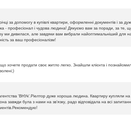
чці за допомогу в купівлі квартири, оформленні документів і за дуж
а - професіонал і чудова людина! Дякуємо вам за поради, за те, що
иру ми дивилася, але завдяки вам вибрали найоптимальніший для н
ність за ваш професіоналізм!
що хочете продати своє житло легко. Знайшли клієнта і познайомил
волені;)
агентства 'ВНУк'.Ріелтор дуже хороша людина. Квартиру купляли на в
Вона завжди була з нами на звʼязку, радо відповідала на всі запитан
ментів.Рекомендую!