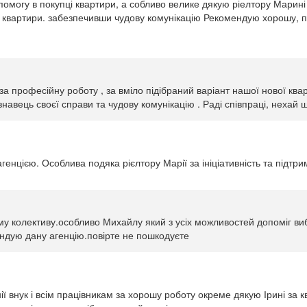
омогу в покупці квартири, а собливо велике дякую ріелтору Марині
нт квартири. забезпечивши чудову комунікацію Рекомендую хорошу, п
за професійну роботу , за вміло підібраний варіант нашої нової кв
знавець своєї справи та чудову комунікацію . Раді співпраці, нехай
енцією. Особлива подяка рієлтору Марії за ініціативність та підтрим
ому колективу.особливо Михайлу який з усіх можливостей допоміг ви
ендую дану агенцію.повірте не пошкодуєте
ії внук і всім працівникам за хорошу роботу окреме дякую Ірині за к