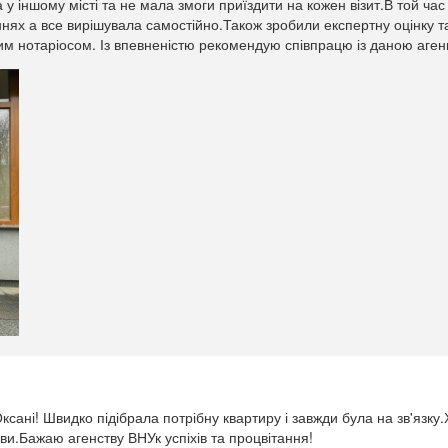
а у іншому місті та не мала змоги приїздити на кожен візит.В той ча
ннях а все вирішувала самостійно.Також зробили експертну оцінку 
 нотаріосом. Із впевненістю рекомендую співпрацю із даною аген
ксані! Швидко підібрала потрібну квартиру і завжди була на зв'язку
и.Бажаю агенству ВНУк успіхів та процвітання!