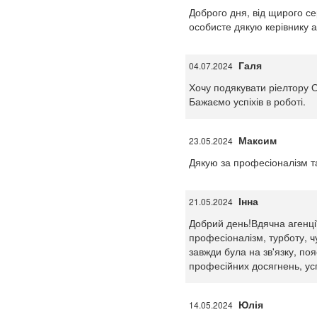
Доброго дня, від щирого се
особисте дякую керівнику аг
Галя
04.07.2024
Хочу подякувати ріелтору 
Бажаємо успіхів в роботі.
Максим
23.05.2024
Дякую за професіоналізм та 
Інна
21.05.2024
Добрий день!Вдячна агенції
професіоналізм, турботу, ч
завжди була на зв'язку, по
професійних досягнень, успі
Юлія
14.05.2024