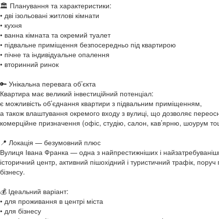
🏛 Планування та характеристики:
• дві ізольовані житлові кімнати
• кухня
• ванна кімната та окремий туалет
• підвальне приміщення безпосередньо під квартирою
• пічне та індивідуальне опалення
• вторинний ринок
🔑 Унікальна перевага об’єкта
Квартира має великий інвестиційний потенціал:
є можливість об’єднання квартири з підвальним приміщенням,
а також влаштування окремого входу з вулиці, що дозволяє переосн
комерційне призначення (офіс, студію, салон, кав’ярню, шоурум то
📍 Локація — безумовний плюс
Вулиця Івана Франка — одна з найпрестижніших і найзатребуваніши
історичний центр, активний пішохідний і туристичний трафік, поруч п
бізнесу.
💰 Ідеальний варіант:
• для проживання в центрі міста
• для бізнесу