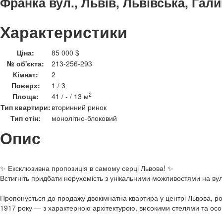
Франка вул., Львів, Львівська, Гал
Характеристики
Ціна:
85 000 $
№ об'єкта:
213-256-293
Кімнат:
2
Поверх:
1 / 3
2
Площа:
41 / - / 13 м
Тип квартири:
вторинний ринок
Тип стін:
монолітно-блоковий
Опис
✨ Ексклюзивна пропозиція в самому серці Львова! ✨
Встигніть придбати нерухомість з унікальними можливостями на вул
Пропонується до продажу двокімнатна квартира у центрі Львова, р
1917 року — з характерною архітектурою, високими стелями та ос