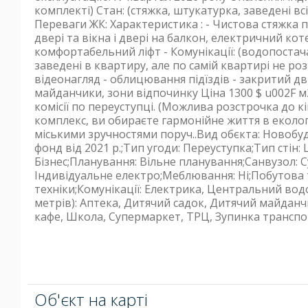
комплекті) Стан: (стяжка, штукатурка, заведені всі
Переваги ЖК: Характеристика : - Чистова стяжка пі
двері та вікна і двері на балкон, електричний коте
комфортабельний ліфт - Комунікації: (водопостача
заведені в квартиру, але по самій квартирі не ро
відеонагляд - облицювання підїздів - закритий дв
майданчики, зони відпочинку Ціна 1300 $ u002F м
комісії по переуступці. (Можлива розстрочка до 
комплекс, ви обираєте гармонійне життя в еколог
міськими зручностями поруч..Вид обєкта: Новобу
фонд від 2021 р.;Тип угоди: Переуступка;Тип стін:
Бізнес;Планування: Вільне планування;Cанвузол: 
Індивідуальне електро;Меблювання: Ні;Побутова т
техніки;Комунікації: Електрика, Центральний вод
метрів): Аптека, Дитячий садок, Дитячий майданч
кафе, Школа, Супермаркет, ТРЦ, Зупинка транспо
Об'єкт на карті