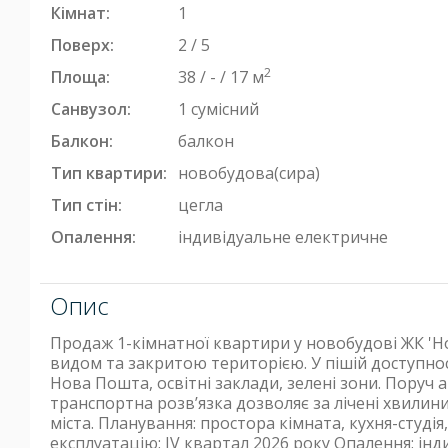
Кімнат:
1
Поверх:
2 / 5
2
Площа:
38 / - / 17 м
Санвузол:
1 сумісний
Балкон:
балкон
Тип квартири:
новобудова(сира)
Тип стін:
цегла
Опалення:
індивідуальне електричне
Опис
Продаж 1-кімнатної квартири у новобудові ЖК 'Н
видом та закритою територією. У пішій доступнос
Нова Пошта, освітні заклади, зелені зони. Поруч 
транспортна розв’язка дозволяє за лічені хвилини
міста. Планування: простора кімната, кухня-студія
експлуатацію: IV квартал 2026 року Опалення: інд