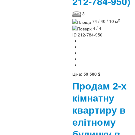
212-784-950)
3
2
74 / 40 / 10 м
4 / 4
ID
212-784-950
Ціна:
59 500 $
Продам 2-х
кімнатну
квартиру в
елітному
будинку в