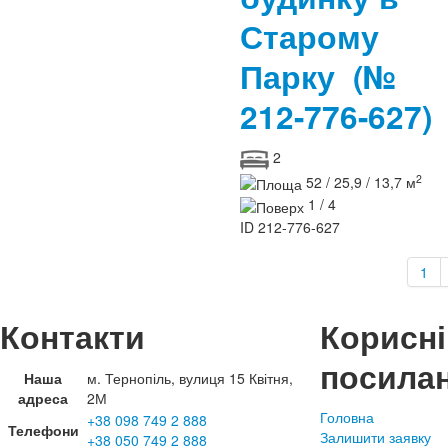
Старому
Парку
(№
212-776-627)
2
2
52 / 25,9 / 13,7 м
1 / 4
ID
212-776-627
1
Контакти
Корисні
посила
Наша
м. Тернопіль, вулиця 15 Квітня,
адреса
2М
Головна
+38 098 749 2 888
Телефони
Залишити заявку
+38 050 749 2 888