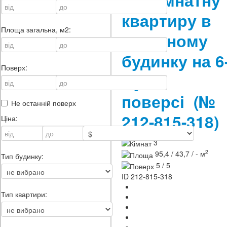
трикімнатну
квартиру в
Площа загальна, м2:
цегляному
будинку на 6
Поверх:
му
поверсі
(№
Не останній поверх
212-815-318)
Ціна:
3
2
95,4 / 43,7 / - м
Тип будинку:
5 / 5
ID
212-815-318
Тип квартири: